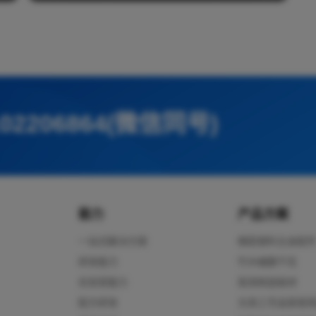
02206864(微信同号)
能力
产品方案
一站式解决方案
橡胶塑料五金配
研发能力
竹木编藤干花
实验室能力
家具制造板材
配方研发
文具工艺品家居