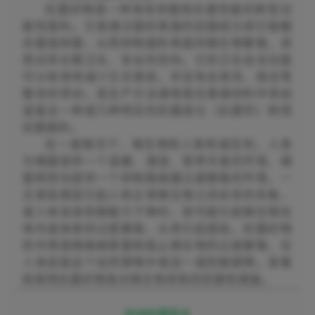
抗菌织物是一种具有抑菌和杀菌性能的新型功
能性面料。它是通过面料表面的抗菌成分进行接触
杀菌或抑菌，从而抑制面料表面的微生物繁殖，进
而达到长期卫生、安全的目的。它的卫生自洁功能
可以有效地减少交叉感染，并且免去清洗、保洁等
繁杂的劳动。其生产方法通常是在普通材料中添加
或复合一种或几种特定的抗菌成分（抗菌剂）制得
抗菌面料。
在一般情况下，微生物和人类和谐互利，人类
为细菌提供一个温暖、潮湿、营养丰富的环境，细
菌转而也提供一个抑制致病菌过度繁殖的环境，一
旦某些原因引起人和正常微生物之间关系的失衡，
或人体自身防御能力下降时，就可能引起微生物在
体内或体表的过度繁殖，从而引起感染。抗菌织物
的作用是隔离病原菌和阻止微生物的过度繁殖，在
人体皮肤这个自然屏障外增加一道防御屏障。穿着
和使用抗菌织物是对微生物采取的防御性措施。
咨询防霉医生